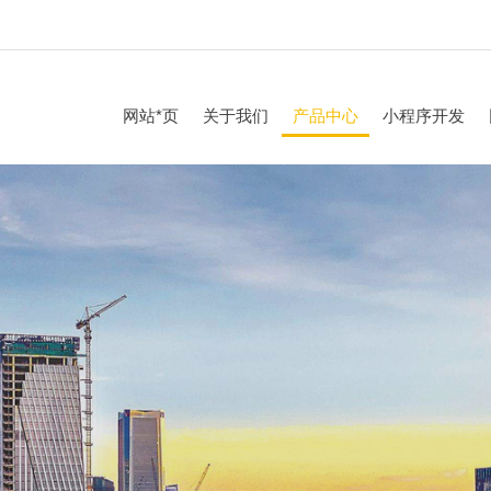
网站*页
关于我们
产品中心
小程序开发
公司简介
上海小程序开发
企业文化
上海网站建设
发展历程
上海公众号开发
社会责任
上海微商城开发