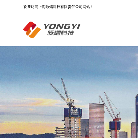
欢迎访问上海咏熠科技有限责任公司网站！