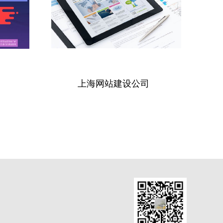
上海网站建设公司