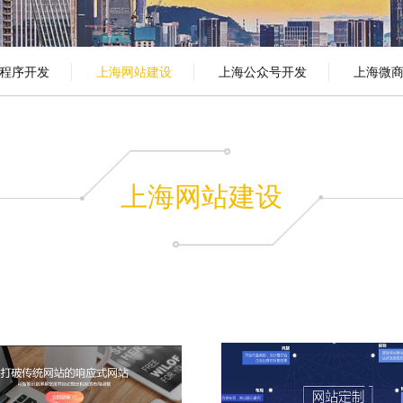
程序开发
上海网站建设
上海公众号开发
上海微
上海网站建设