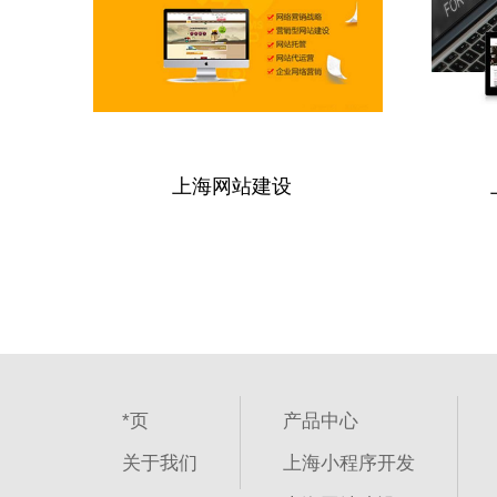
上海网站建设
*页
产品中心
关于我们
上海小程序开发